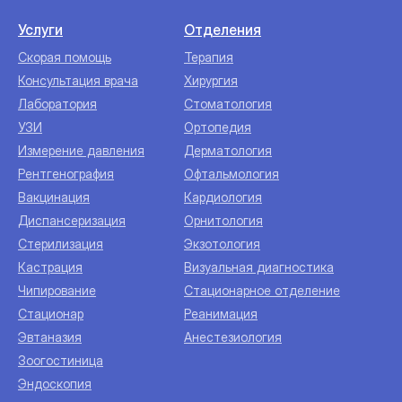
Услуги
Отделения
Скорая помощь
Терапия
Консультация врача
Хирургия
Лаборатория
Стоматология
УЗИ
Ортопедия
Измерение давления
Дерматология
Рентгенография
Офтальмология
Вакцинация
Кардиология
Диспансеризация
Орнитология
Стерилизация
Экзотология
Кастрация
Визуальная диагностика
Чипирование
Стационарное отделение
Стационар
Реанимация
Эвтаназия
Анестезиология
Зоогостиница
Эндоскопия