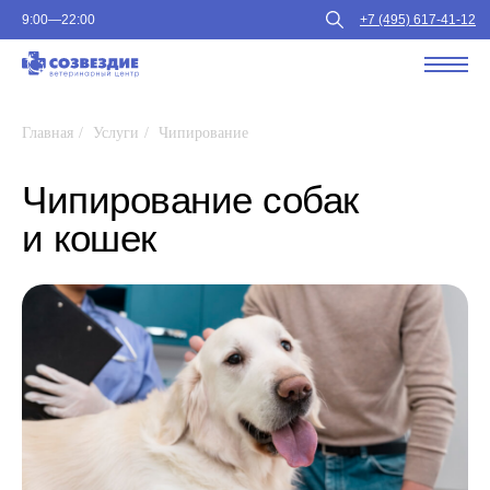
9:00—22:00
+7 (495) 617-41-12
Главная
/
Услуги
/
Чипирование
Чипирование собак
и кошек