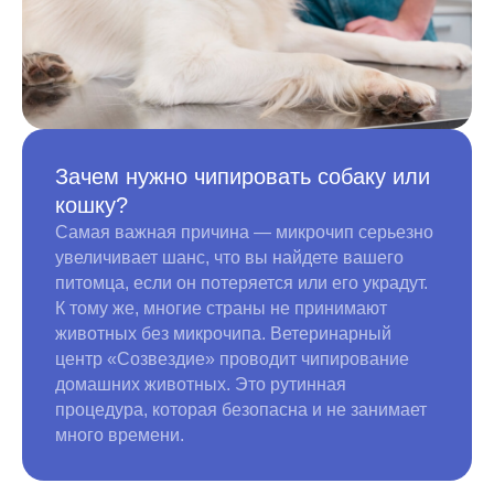
Зачем нужно чипировать собаку или
кошку?
Самая важная причина — микрочип серьезно
увеличивает шанс, что вы найдете вашего
питомца, если он потеряется или его украдут.
К тому же, многие страны не принимают
животных без микрочипа. Ветеринарный
центр «Созвездие» проводит чипирование
домашних животных. Это рутинная
процедура, которая безопасна и не занимает
много времени.