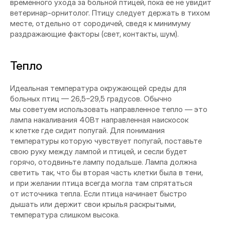
временного ухода за больной птицей, пока ее не увидит
ветеринар-орнитолог. Птицу следует держать в тихом
месте, отдельно от сородичей, сведя к минимуму
раздражающие факторы (свет, контакты, шум).
Тепло
Идеальная температура окружающей среды для
больных птиц — 26,5−29,5 градусов. Обычно
мы советуем использовать направленное тепло — это
лампа накаливания 40Вт направленная наискосок
к клетке где сидит попугай. Для понимания
температуры которую чувствует попугай, поставьте
свою руку между лампой и птицей, и сесли будет
горячо, отодвиньте лампу подальше. Лампа должна
светить так, что бы вторая часть клетки была в тени,
и при желании птица всегда могла там спрятаться
от источника тепла. Если птица начинает быстро
дышать или держит свои крылья раскрытыми,
температура слишком высока.