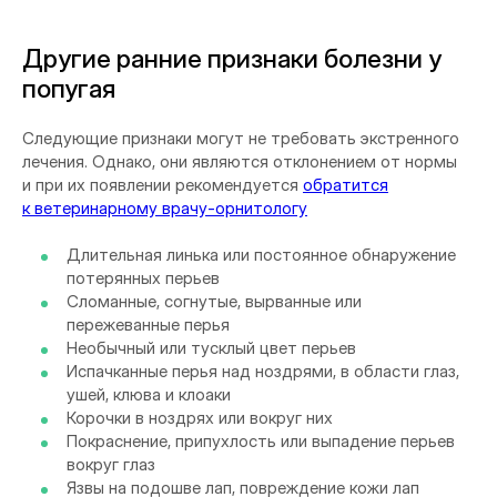
Другие ранние признаки болезни у
попугая
Следующие признаки могут не требовать экстренного
лечения. Однако, они являются отклонением от нормы
и при их появлении рекомендуется
обратится
к ветеринарному врачу-орнитологу
Длительная линька или постоянное обнаружение
потерянных перьев
Сломанные, согнутые, вырванные или
пережеванные перья
Необычный или тусклый цвет перьев
Испачканные перья над ноздрями, в области глаз,
ушей, клюва и клоаки
Корочки в ноздрях или вокруг них
Покраснение, припухлость или выпадение перьев
вокруг глаз
Язвы на подошве лап, повреждение кожи лап